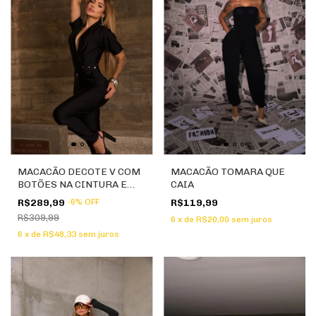
MACACÃO DECOTE V COM
MACACÃO TOMARA QUE
BOTÕES NA CINTURA E
CAIA
MANGA
R$289,99
-
6
%
OFF
R$119,99
R$309,99
6
x
de
R$20,00
sem juros
6
x
de
R$48,33
sem juros