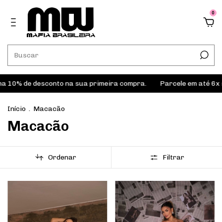
0
% de desconto na sua primeira compra.
Parcele em até 6x sem 
Início
.
Macacão
Macacão
Ordenar
Filtrar