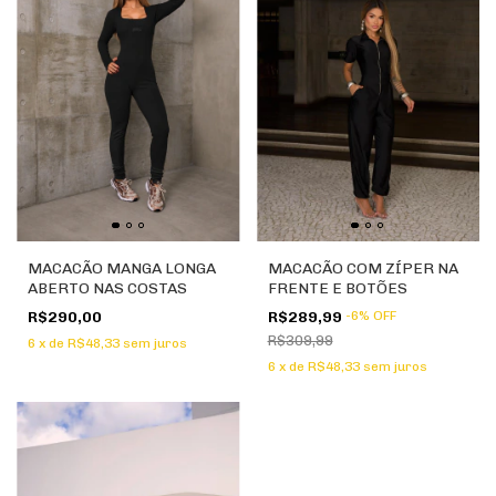
MACACÃO COM ZÍPER NA
MACACÃO MANGA LONGA
FRENTE E BOTÕES
ABERTO NAS COSTAS
R$289,99
-
6
%
OFF
R$290,00
R$309,99
6
x
de
R$48,33
sem juros
6
x
de
R$48,33
sem juros