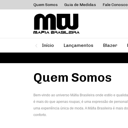
Quem Somos
Guia de Medidas
Fale Conosco
Início
Lançamentos
Blazer
Quem Somos
Bem-vindo ao universo Máfia Brasileira onde estilo e qualid
é mais do que apenas roupas; é uma expressão de personalid
uma experiência única de moda. A Máfia Brasileira é mais 
conforto.