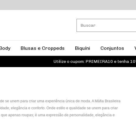
Body
Blusas e Croppeds
Biquíni
Conjuntos
Utilize o cupom: PRIMEIRA10 e tenha 10%
ade se unem para criar uma experiência única de moda. A Máfia Brasileira
ade, elegância e conforto. Onde estilo e qualidade se unem para criar
do que apenas roupas; é uma expressão de personalidade, elegância e