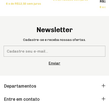
R$23
6
x
de
R$12,50
sem juros
6
x
de
Newsletter
Cadastre-se e receba nossas ofertas.
Departamentos
Entre em contato