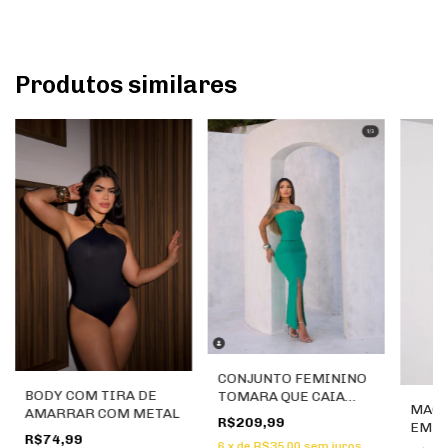
Produtos similares
CONJUNTO FEMININO
BODY COM TIRA DE
TOMARA QUE CAIA
MACA
AMARRAR COM METAL
COM SAIA LONGA E
R$209,99
EM F
FENDA
R$74,99
ESTR
6
x
de
R$35,00
sem juros