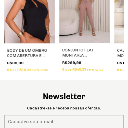
CONJUNTO FLAT
BODY DE UM OMBRO
CALÇ
MONTARIA
COM ABERTURA E
MODE
ESTRUTURADO COM
METAL
ZÍPE
R$289,99
R$89,99
R$12
TOP E CALÇA E CINTO
6
x
de
R$48,33
sem juros
6
x
de
R$15,00
sem juros
6
x
de
FORRADO
Newsletter
Cadastre-se e receba nossas ofertas.