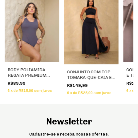
CONJ
BODY POLIAMIDA
CONJUNTO COM TOP
E TI
REGATA PREMIUM
TOMARA-QUE-CAIA E
FREN
COM DETALHE EM
SAIA LONGA COM
R$23
R$89,99
R$149,99
METAL
FENDA
6
x
de
6
x
de
R$15,00
sem juros
6
x
de
R$25,00
sem juros
Newsletter
Cadastre-se e receba nossas ofertas.