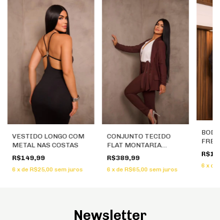
BODY
VESTIDO LONGO COM
CONJUNTO TECIDO
FREN
METAL NAS COSTAS
FLAT MONTARIA
TULE
CALÇA BLAZER COM
R$12
R$149,99
R$389,99
BOTÕES NO PUNHO
6
x
de
6
x
de
R$25,00
sem juros
6
x
de
R$65,00
sem juros
Newsletter