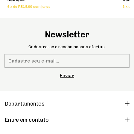
PRE
NA CINTURA
6
x
de
6
x
de
R$15,00
sem juros
Newsletter
Cadastre-se e receba nossas ofertas.
Departamentos
Entre em contato