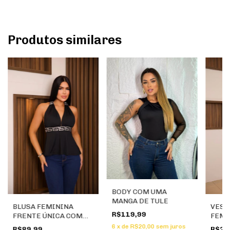
Produtos similares
BODY COM UMA
MANGA DE TULE
VEST
BLUSA FEMININA
R$119,99
FEMI
FRENTE ÚNICA COM
FLAT
DETALHE PREMIUM
6
x
de
R$20,00
sem juros
R$21
R$89,99