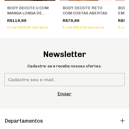
BODY DECOTE U COM
BODY DECOTE RETO
BODY
MANGA LONGA DE
COM COSTAS ABERTAS
EM M
TULE
R$119,99
R$79,99
R$99
6
x
de
R$20,00
sem juros
6
x
de
R$13,33
sem juros
6
x
de
Newsletter
Cadastre-se e receba nossas ofertas.
Departamentos