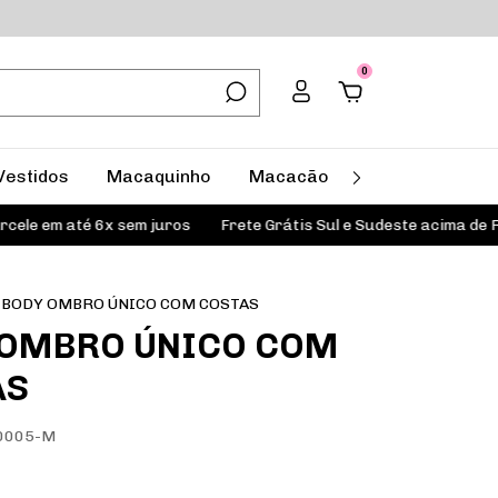
0
Vestidos
Macaquinho
Macacão
Todos
Com
m até 6x sem juros
Frete Grátis Sul e Sudeste acima de R$199,
BODY OMBRO ÚNICO COM COSTAS
 OMBRO ÚNICO COM
AS
0005-M