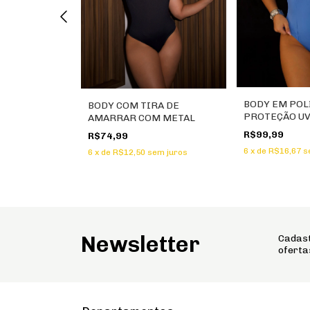
BODY EM POL
BODY COM TIRA DE
PROTEÇÃO U
A COM
AMARRAR COM METAL
ETAL
R$99,99
R$74,99
6
x
de
R$16,67
s
6
x
de
R$12,50
sem juros
em juros
Newsletter
Cadast
oferta