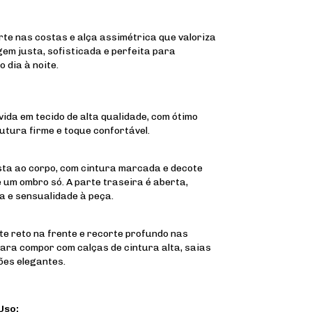
te nas costas e alça assimétrica que valoriza
gem justa, sofisticada e perfeita para
 dia à noite.
ida em tecido de alta qualidade, com ótimo
utura firme e toque confortável.
ta ao corpo, com cintura marcada e decote
 um ombro só. A parte traseira é aberta,
a e sensualidade à peça.
ote reto na frente e recorte profundo nas
para compor com calças de cintura alta, saias
ões elegantes.
Uso: