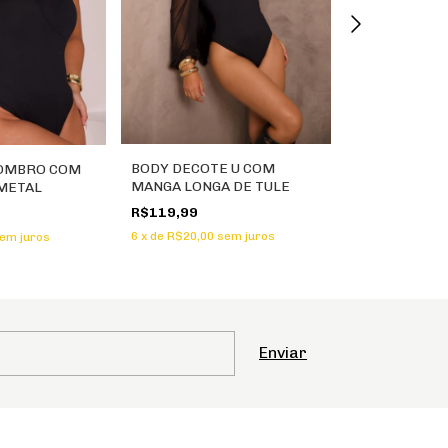
BODY DECOTE U COM
 OMBRO COM
BODY POLIA
MANGA LONGA DE TULE
METAL
OMBRO SÓ C
FRONTAL
R$119,99
R$89,99
6
x
de
R$20,00
sem juros
em juros
6
x
de
R$15,00