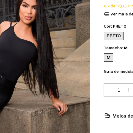
6
x de
R$11,6
Ver mais d
Cor:
PRETO
PRETO
Tamanho:
M
M
Guia de medid
Meios de