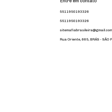
Entre em contato
5511950193326
5511950193326
sitemafiabrasileira@gmail.co
Rua Oriente, 665, BRÁS - SÃO