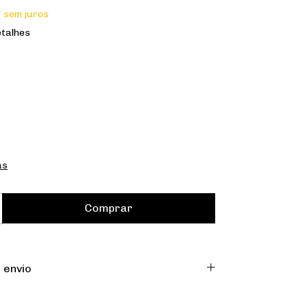
7
sem juros
etalhes
as
 envio