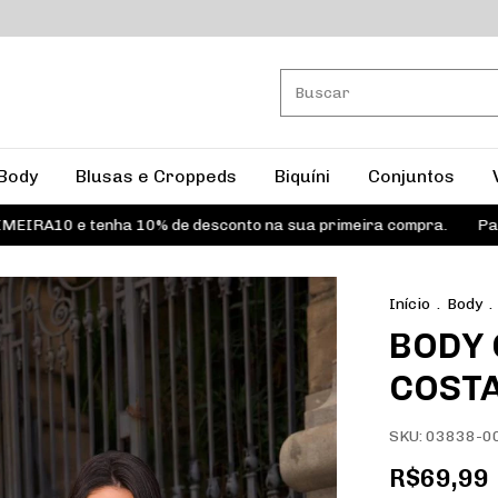
Body
Blusas e Croppeds
Biquíni
Conjuntos
10 e tenha 10% de desconto na sua primeira compra.
Parcele e
Início
.
Body
.
BODY
COST
SKU:
03838-0
R$69,99