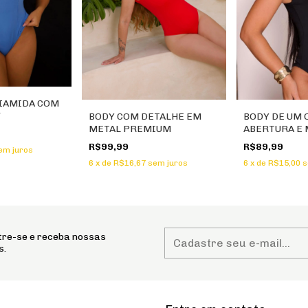
IAMIDA COM
V
BODY COM DETALHE EM
BODY DE UM
METAL PREMIUM
ABERTURA E 
R$99,99
R$89,99
em juros
6
x
de
R$16,67
sem juros
6
x
de
R$15,00
s
re-se e receba nossas
s.