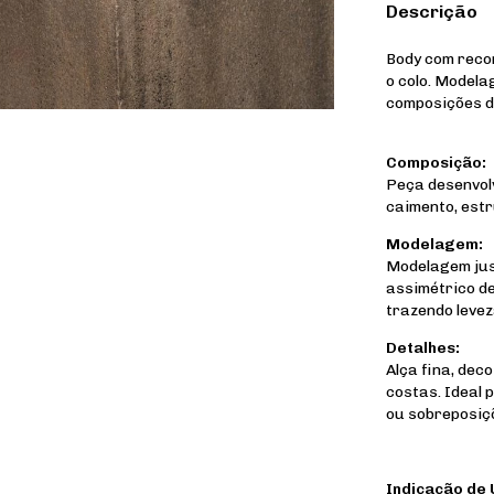
Descrição
Body com recor
o colo. Modela
composições do
Composição:
Peça desenvolv
caimento, estr
Modelagem:
Modelagem jus
assimétrico de
trazendo levez
Detalhes:
Alça fina, dec
costas. Ideal 
ou sobreposiç
Indicação de 